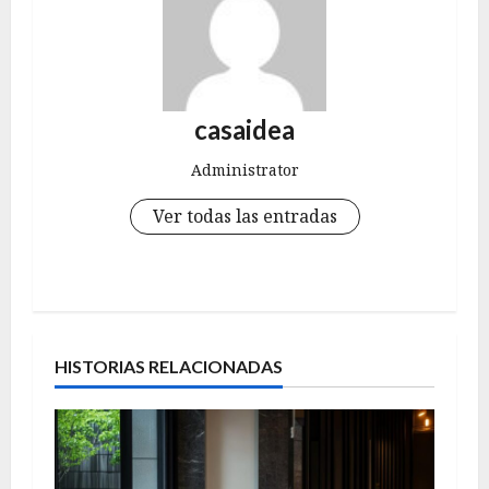
casaidea
Administrator
Ver todas las entradas
N
a
HISTORIAS RELACIONADAS
v
e
g