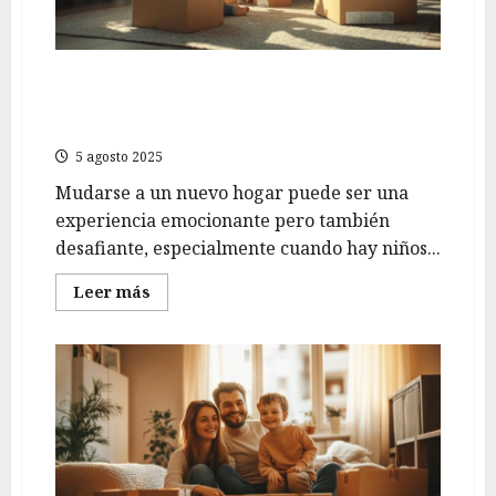
Trucos para organizar una mudanza con niños:
La verificación previa que necesitas para una
transición feliz
5 agosto 2025
Mudarse a un nuevo hogar puede ser una
experiencia emocionante pero también
desafiante, especialmente cuando hay niños...
Leer
Leer más
más
acerca
de
Trucos
para
organizar
una
mudanza
con
niños:
La
verificación
previa