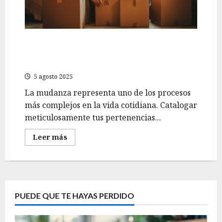
que
necesitas
para
una
transición
feliz
Checklist imprescindible para una mudanza sin
estrés: El poder de catalogar todos tus
objetos antes de empacar
5 agosto 2025
La mudanza representa uno de los procesos
más complejos en la vida cotidiana. Catalogar
meticulosamente tus pertenencias...
Leer
Leer más
más
acerca
de
Checklist
imprescindible
para
una
mudanza
PUEDE QUE TE HAYAS PERDIDO
sin
estrés:
El
poder