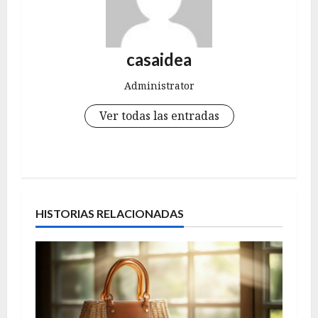
casaidea
Administrator
Ver todas las entradas
N
a
HISTORIAS RELACIONADAS
v
e
g