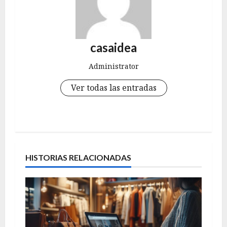
casaidea
Administrator
Ver todas las entradas
N
a
HISTORIAS RELACIONADAS
v
e
g