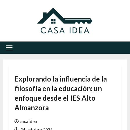
Saltar
al
contenido
Menú
principal
Explorando la influencia de la
filosofía en la educación: un
enfoque desde el IES Alto
Almanzora
casaidea
24 octubre 2025