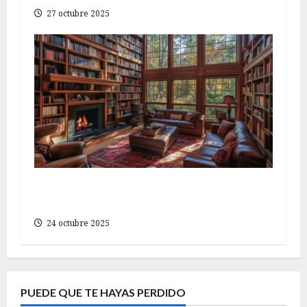
a
27 octubre 2025
d
a
s
Recomendaciones de libros para
profundizar en la filosofía
24 octubre 2025
PUEDE QUE TE HAYAS PERDIDO