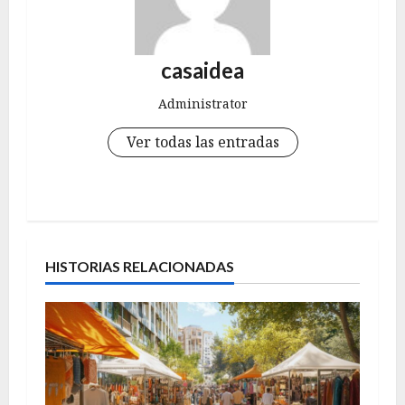
casaidea
Administrator
Ver todas las entradas
N
a
HISTORIAS RELACIONADAS
v
e
g
a