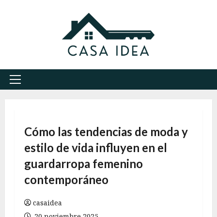
Saltar
al
contenido
Menú
principal
Cómo las tendencias de moda y
estilo de vida influyen en el
guardarropa femenino
contemporáneo
casaidea
20 noviembre 2025